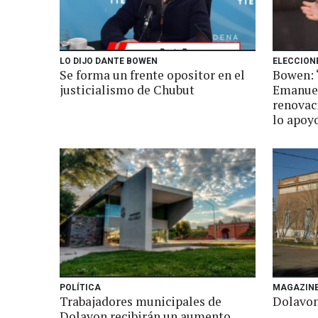
LO DIJO DANTE BOWEN
ELECCION
Se forma un frente opositor en el
Bowen: 
justicialismo de Chubut
Emanuel
renovaci
lo apoy
POLÍTICA
MAGAZIN
Trabajadores municipales de
Dolavon
Dolavon recibirán un aumento