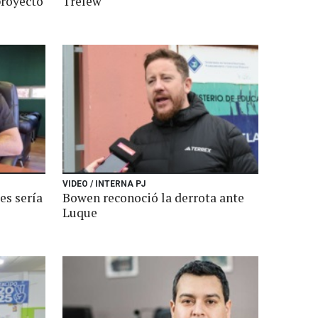
proyecto
Trelew
VIDEO / INTERNA PJ
es sería
Bowen reconoció la derrota ante
Luque