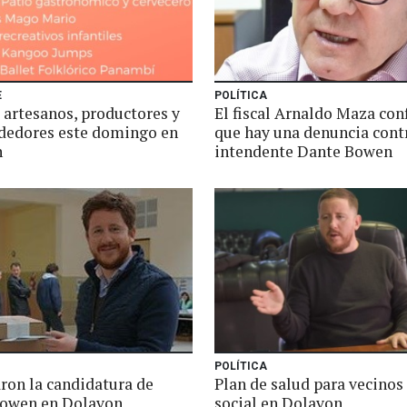
E
POLÍTICA
 artesanos, productores y
El fiscal Arnaldo Maza co
edores este domingo en
que hay una denuncia contr
n
intendente Dante Bowen
POLÍTICA
aron la candidatura de
Plan de salud para vecinos
owen en Dolavon
social en Dolavon