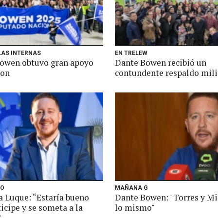
LAS INTERNAS
EN TRELEW
owen obtuvo gran apoyo
Dante Bowen recibió un
son
contundente respaldo mili
MO
MAÑANA G
a Luque: “Estaría bueno
Dante Bowen: "Torres y Mi
icipe y se someta a la
lo mismo"
”