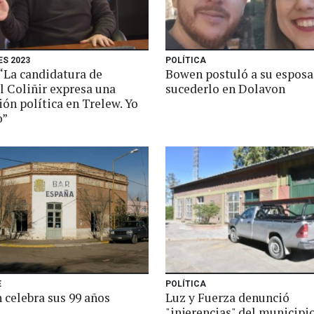
ES 2023
POLÍTICA
“La candidatura de
Bowen postuló a su esposa
 Coliñir expresa una
sucederlo en Dolavon
ón política en Trelew. Yo
o”
E
POLÍTICA
 celebra sus 99 años
Luz y Fuerza denunció
"injerencias" del municipio