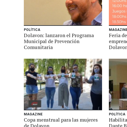
POLÍTICA
MAGAZIN
Dolavon: lanzaron el Programa
Feria de
Municipal de Prevención
emprend
Comunitaria
Dolavo
MAGAZINE
POLÍTICA
Copa menstrual para las mujeres
Habilit
de Dolavon
Dante B