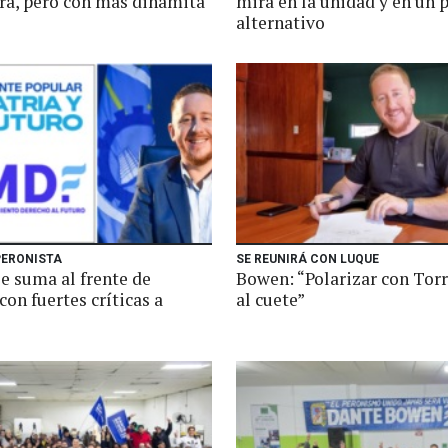
era, pero con más dinamita"
mira en la unidad y en un 
alternativo
PERONISTA
SE REUNIRÁ CON LUQUE
e suma al frente de
Bowen: “Polarizar con Torr
 con fuertes críticas a
al cuete”