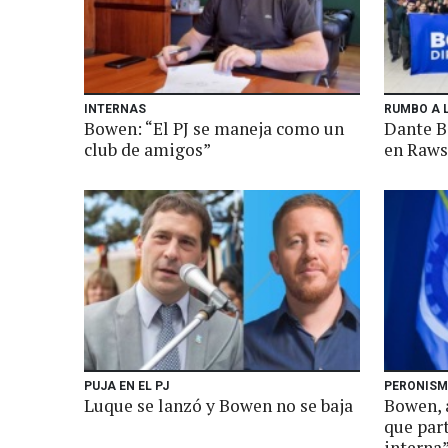
INTERNAS
RUMBO A 
Bowen: “El PJ se maneja como un
Dante B
club de amigos”
en Raw
PUJA EN EL PJ
PERONIS
Luque se lanzó y Bowen no se baja
Bowen, 
que part
interna