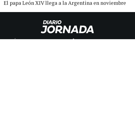
El papa León XIV llega a la Argentina en noviembre
POLÍTICA
INICIO
POLICIALES
CLASIFICADOS
ECONOMIA
FÚNEBRES
DEPORTES
MAGAZINE
SAPIENS
INTERNACIONAL
ESPECTÁCULOS
GÉNERO
CONTACTO
CÓMO ANUNCIAR
POLÍTICA DE PRIVACIDAD