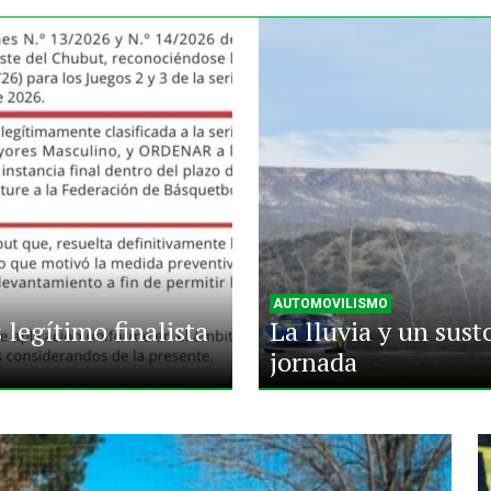
AUTOMOVILISMO
legítimo finalista
La lluvia y un sust
jornada