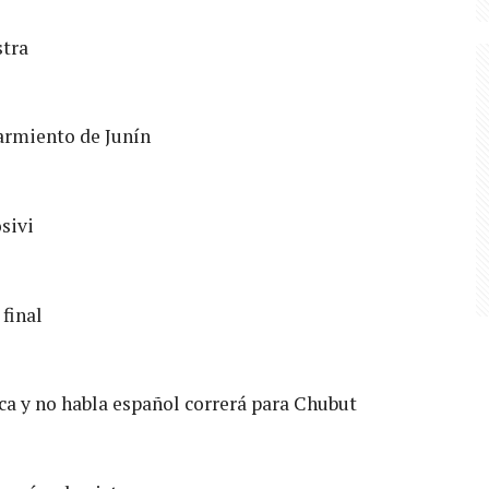
stra
armiento de Junín
sivi
 final
ica y no habla español correrá para Chubut