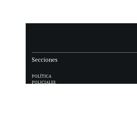
Secciones
POLÍTICA
POLICIALES
ECONOMIA
DEPORTES
MAGAZINE
SAPIENS
INTERNACIONAL
ESPECTÁCULOS
GÉNERO