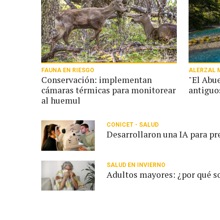
FAUNA EN RIESGO
ALERZAL 
Conservación: implementan
"El Abue
cámaras térmicas para monitorear
antiguo
al huemul
CONICET - SALUD
Desarrollaron una IA para pre
SALUD EN INVIERNO
Adultos mayores: ¿por qué so