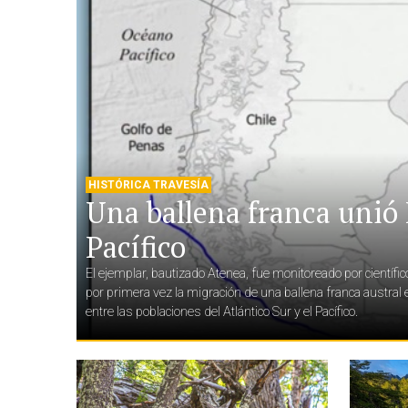
HISTÓRICA TRAVESÍA
Una ballena franca unió 
Pacífico
El ejemplar, bautizado Atenea, fue monitoreado por científi
por primera vez la migración de una ballena franca austra
entre las poblaciones del Atlántico Sur y el Pacífico.