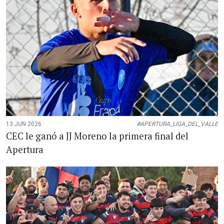
13 JUN 2026
#APERTURA_LIGA_DEL_VALLE
CEC le ganó a JJ Moreno la primera final del
Apertura