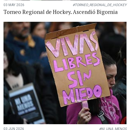
03 MAY 2026
#TORNEO_REGIONAL_DE_HOCKEY
Torneo Regional de Hockey. Ascendió Bigornia
03 JUN 2026
#NI_UNA_MENOS