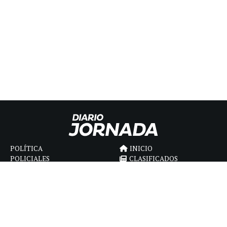
POLÍTICA
INICIO
POLICIALES
CLASIFICADOS
ECONOMIA
FÚNEBRES
DEPORTES
MAGAZINE
SAPIENS
INTERNACIONAL
ESPECTÁCULOS