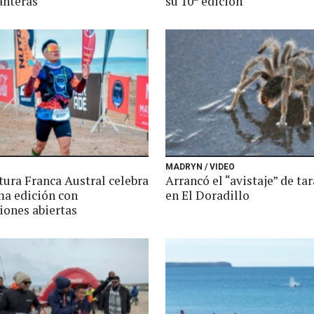
anteras
su 10ª edición
MADRYN / VIDEO
tura Franca Austral celebra
Arrancó el “avistaje” de ta
ma edición con
en El Doradillo
iones abiertas