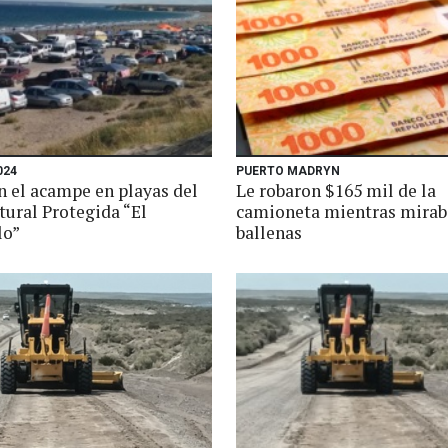
024
PUERTO MADRYN
n el acampe en playas del
Le robaron $165 mil de la
tural Protegida “El
camioneta mientras mirab
lo”
ballenas