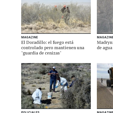
MAGAZINE
MAGAZIN
El Doradillo: el fuego está
Madryn:
controlado pero mantienen una
de agua
"guardia de cenizas"
POLICIALES
MAGAZIN