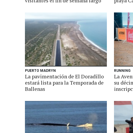
visitantes el fin de semana largo
playa C
PUERTO MADRYN
RUNNING
La pavimentación de El Doradillo
La Aven
estará lista para la Temporada de
su déci
Ballenas
inscripc