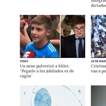
integrar
dictadu
VIDEO
24 DE MA
Un nene pulverizó a Milei:
Cristin
"Pegarle a los jubilados es de
van a p
cagón"