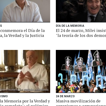
ES
DÍA DE LA MEMORIA
conmemora el Día de la
El 24 de marzo, Milei insis
 la Verdad y la Justicia
"la teoría de los dos demo
NISMO
24 DE MARZO
 la Memoria por la Verdad y
Masiva movilización de
cia completa": el polémico
organismos y agrupacione