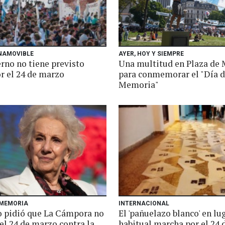
INAMOVIBLE
AYER, HOY Y SIEMPRE
rno no tiene previsto
Una multitud en Plaza de
r el 24 de marzo
para conmemorar el "Día d
Memoria"
 MEMORIA
INTERNACIONAL
o pidió que La Cámpora no
El 'pañuelazo blanco' en lu
el 24 de marzo contra la
habitual marcha por el 24 