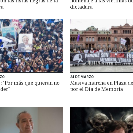
on las listas negras de la
homenaje a las víctimas de
ra
dictadura
RZO
24 DE MARZO
a: "Por más que quieran no
Masiva marcha en Plaza d
oder"
por el Día de Memoria