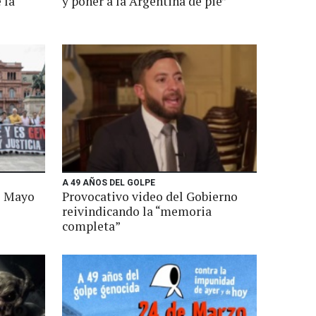
 la
y poner a la Argentina de pie”
A 49 AÑOS DEL GOLPE
e Mayo
Provocativo video del Gobierno
reivindicando la “memoria
completa”