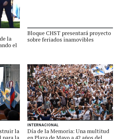
Bloque CHST presentará proyecto
de la
sobre feriados inamovibles
cando el
INTERNACIONAL
truir la
Día de la Memoria: Una multitud
 para la
en Plaza de Mayo a 42 años del