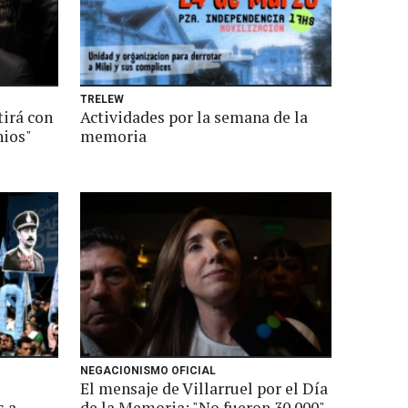
TRELEW
tirá con
Actividades por la semana de la
nios"
memoria
NEGACIONISMO OFICIAL
El mensaje de Villarruel por el Día
s a
de la Memoria: "No fueron 30.000"