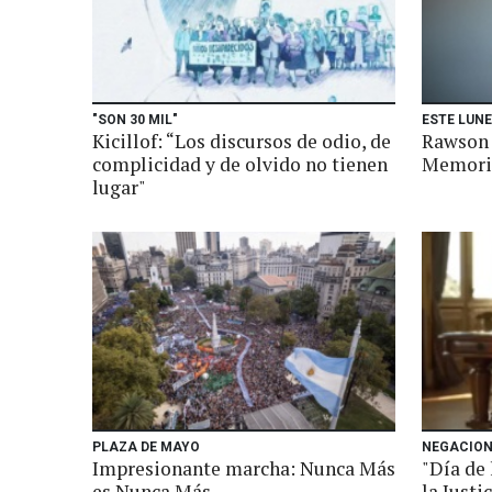
"SON 30 MIL"
ESTE LUN
Kicillof: “Los discursos de odio, de
Rawson 
complicidad y de olvido no tienen
Memoria,
lugar"
PLAZA DE MAYO
NEGACIO
Impresionante marcha: Nunca Más
"Día de
es Nunca Más
la Justi