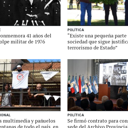
E
POLÍTICA
 conmemora 41 años del
“Existe una pequeña parte 
olpe militar de 1976
sociedad que sigue justifi
terrorismo de Estado”
IONAL
POLÍTICA
s multimedia y pañuelos
Se firmó contrato para cons
entanas de todo el país, en
sede del Archivo Provincial