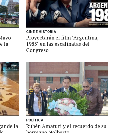
CINE E HISTORIA
 Mayo
Proyectarán el film "Argentina,
e la
1985" en las escalinatas del
Congreso
POLÍTICA
gar de la
Rubén Amaturi y el recuerdo de su
de
hermano Nolberto