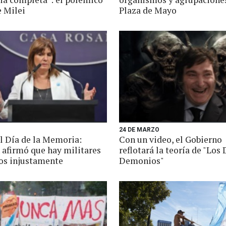
e Milei
Plaza de Mayo
24 DE MARZO
al Día de la Memoria:
Con un video, el Gobierno
 afirmó que hay militares
reflotará la teoría de "Los
os injustamente
Demonios"