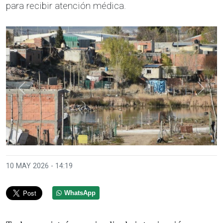
para recibir atención médica.
Anterior
Sigui
10 MAY 2026 - 14:19
WhatsApp