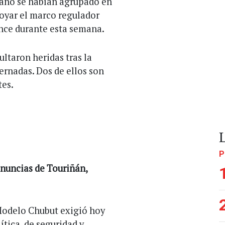
rano se habían agrupado en
poyar el marco regulador
nce durante esta semana.
ultaron heridas tras la
ternadas. Dos de ellos son
tes.
P
enuncias de Touriñán,
 Modelo Chubut exigió hoy
ítica, de seguridad y