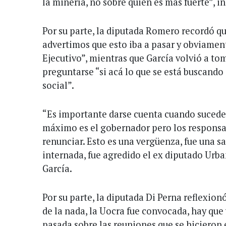
la minería, no sobre quién es más fuerte”, i
Por su parte, la diputada Romero recordó q
advertimos que esto iba a pasar y obviament
Ejecutivo”, mientras que García volvió a to
preguntarse “si acá lo que se está buscando
social”.
“Es importante darse cuenta cuando suceden
máximo es el gobernador pero los responsa
renunciar. Esto es una vergüenza, fue una s
internada, fue agredido el ex diputado Urb
García.
Por su parte, la diputada Di Perna reflexion
de la nada, la Uocra fue convocada, hay que 
pasada sobre las reuniones que se hicieron 