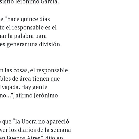
nsistió Jerónimo García.
ue “hace quince días
e el responsable es el
mar la palabra para
 es generar una división
 las cosas, el responsable
bles de área tienen que
alvajada. Hay gente
ano…”, afirmó Jerónimo
ó que “la Uocra no apareció
ver los diarios de la semana
en Buenos Aires”, dijo en