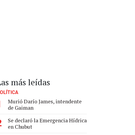
Las más leídas
OLÍTICA
Murió Darío James, intendente
1
de Gaiman
Se declaró la Emergencia Hídrica
2
en Chubut