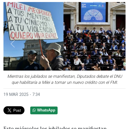
Anterior
Sigui
Mientras los jubilados se manifiestan, Diputados debate el DNU
que habilitaría a Milei a tomar un nuevo crédito con el FMI.
19 MAR 2025 - 7:34
WhatsApp
Este miércoles los jubilados se manifiestan