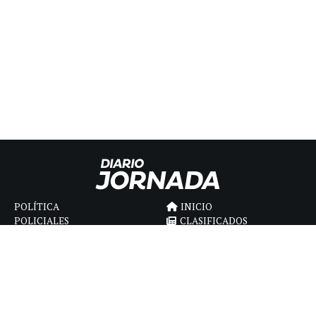
POLÍTICA
INICIO
POLICIALES
CLASIFICADOS
ECONOMIA
FÚNEBRES
DEPORTES
MAGAZINE
SAPIENS
INTERNACIONAL
ESPECTÁCULOS