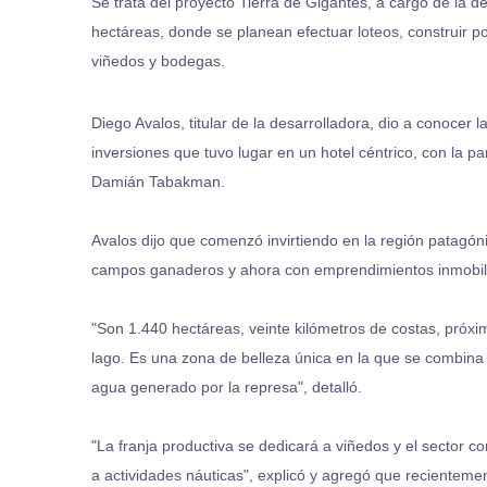
Se trata del proyecto Tierra de Gigantes, a cargo de la d
hectáreas, donde se planean efectuar loteos, construir po
viñedos y bodegas.
Diego Avalos, titular de la desarrolladora, dio a conocer l
inversiones que tuvo lugar en un hotel céntrico, con la par
Damián Tabakman.
Avalos dijo que comenzó invirtiendo en la región patagóni
campos ganaderos y ahora con emprendimientos inmobili
"Son 1.440 hectáreas, veinte kilómetros de costas, próxim
lago. Es una zona de belleza única en la que se combina 
agua generado por la represa", detalló.
"La franja productiva se dedicará a viñedos y el sector c
a actividades náuticas", explicó y agregó que recienteme