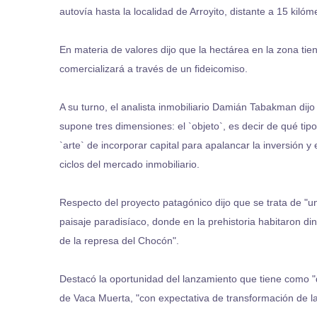
autovía hasta la localidad de Arroyito, distante a 15 kilóme
En materia de valores dijo que la hectárea en la zona ti
comercializará a través de un fideicomiso.
A su turno, el analista inmobiliario Damián Tabakman dijo
supone tres dimensiones: el `objeto`, es decir de qué tip
`arte` de incorporar capital para apalancar la inversión y 
ciclos del mercado inmobiliario.
Respecto del proyecto patagónico dijo que se trata de "u
paisaje paradisíaco, donde en la prehistoria habitaron di
de la represa del Chocón".
Destacó la oportunidad del lanzamiento que tiene como "d
de Vaca Muerta, "con expectativa de transformación de la