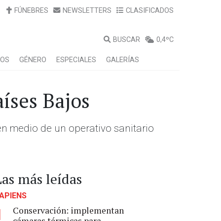
FÚNEBRES
NEWSLETTERS
CLASIFICADOS
BUSCAR
0,4ºC
LOS
GÉNERO
ESPECIALES
GALERÍAS
íses Bajos
 en medio de un operativo sanitario
Las más leídas
APIENS
Conservación: implementan
1
cámaras térmicas para