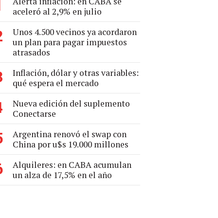
Alerta inflación: en CABA se
1
aceleró al 2,9% en julio
Unos 4.500 vecinos ya acordaron
2
un plan para pagar impuestos
atrasados
Inflación, dólar y otras variables:
3
qué espera el mercado
Nueva edición del suplemento
4
Conectarse
Argentina renovó el swap con
5
China por u$s 19.000 millones
Alquileres: en CABA acumulan
6
un alza de 17,5% en el año