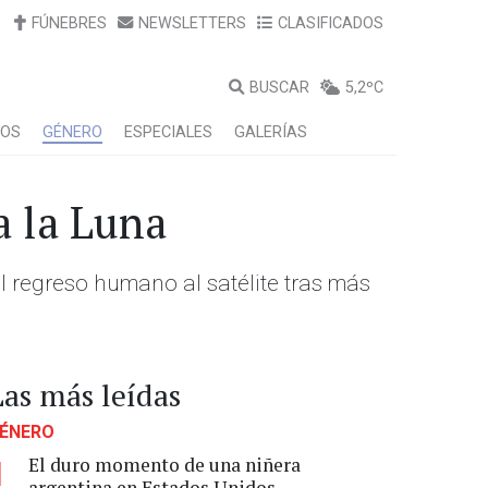
FÚNEBRES
NEWSLETTERS
CLASIFICADOS
BUSCAR
5,2ºC
LOS
GÉNERO
ESPECIALES
GALERÍAS
a la Luna
el regreso humano al satélite tras más
Las más leídas
ÉNERO
El duro momento de una niñera
1
argentina en Estados Unidos