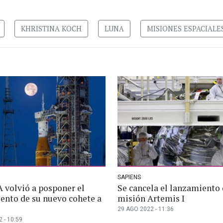
KHRISTINA KOCH
LUNA
MISIONES ESPACIALE
SAPIENS
 volvió a posponer el
Se cancela el lanzamiento 
ento de su nuevo cohete a
misión Artemis I
29 AGO 2022 - 11:36
 - 10:59