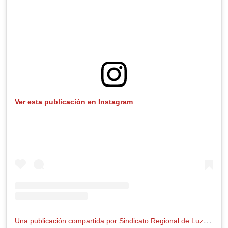
Ver esta publicación en Instagram
U
na publicación compartida por Sindicato Regional de Luz y Fuerza de la Patagonia (@lyfpatagonia1961)