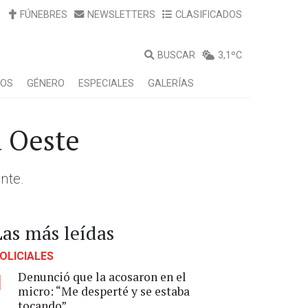
FÚNEBRES
NEWSLETTERS
CLASIFICADOS
BUSCAR
3,1ºC
LOS
GÉNERO
ESPECIALES
GALERÍAS
a Oeste
nte.
Las más leídas
OLICIALES
Denunció que la acosaron en el
1
micro: “Me desperté y se estaba
tocando”