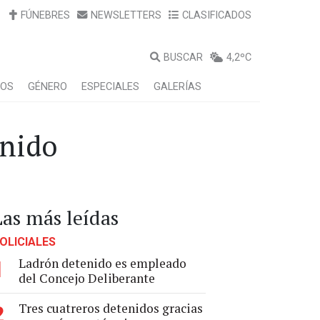
FÚNEBRES
NEWSLETTERS
CLASIFICADOS
BUSCAR
4,2ºC
LOS
GÉNERO
ESPECIALES
GALERÍAS
enido
Las más leídas
OLICIALES
Ladrón detenido es empleado
1
del Concejo Deliberante
Tres cuatreros detenidos gracias
2