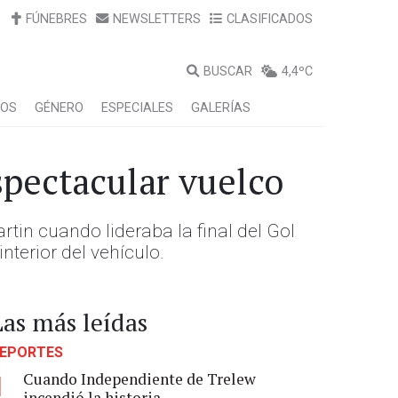
FÚNEBRES
NEWSLETTERS
CLASIFICADOS
BUSCAR
4,4ºC
LOS
GÉNERO
ESPECIALES
GALERÍAS
spectacular vuelco
tin cuando lideraba la final del Gol
nterior del vehículo.
Las más leídas
EPORTES
Cuando Independiente de Trelew
1
incendió la historia