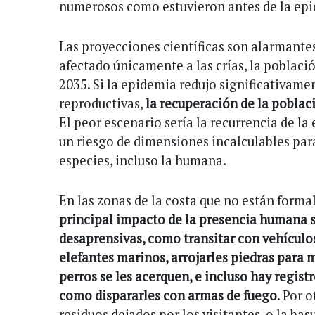
numerosos como estuvieron antes de la ep
Las proyecciones científicas son alarmantes
afectado únicamente a las crías, la poblaci
2035. Si la epidemia redujo significativam
reproductivas,
la recuperación de la poblac
El peor escenario sería la recurrencia de la
un riesgo de dimensiones incalculables par
especies, incluso la humana.
En las zonas de la costa que no están form
principal impacto de la presencia humana s
desaprensivas, como transitar con vehículo
elefantes marinos, arrojarles piedras para m
perros se les acerquen, e incluso hay regis
como dispararles con armas de fuego
. Por 
residuos dejados por los visitantes, o la bas