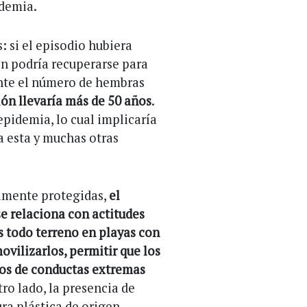
idemia.
: si el episodio hubiera
ón podría recuperarse para
ente el número de hembras
ión llevaría más de 50 años
.
 epidemia, lo cual implicaría
a esta y muchas otras
almente protegidas,
el
e relaciona con actitudes
s todo terreno en playas con
ovilizarlos, permitir que los
tros de conductas extremas
otro lado, la presencia de
ura plástica de origen