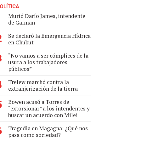
OLÍTICA
Murió Darío James, intendente
1
de Gaiman
Se declaró la Emergencia Hídrica
2
en Chubut
“No vamos a ser cómplices de la
3
usura a los trabajadores
públicos”
Trelew marchó contra la
4
extranjerización de la tierra
Bowen acusó a Torres de
5
“extorsionar” a los intendentes y
buscar un acuerdo con Milei
Tragedia en Magagna: ¿Qué nos
6
pasa como sociedad?