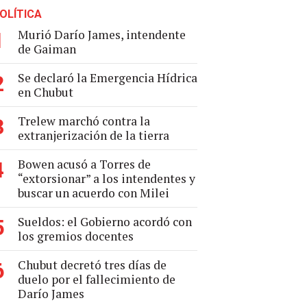
OLÍTICA
Murió Darío James, intendente
1
de Gaiman
Se declaró la Emergencia Hídrica
2
en Chubut
Trelew marchó contra la
3
extranjerización de la tierra
Bowen acusó a Torres de
4
“extorsionar” a los intendentes y
buscar un acuerdo con Milei
Sueldos: el Gobierno acordó con
5
los gremios docentes
Chubut decretó tres días de
6
duelo por el fallecimiento de
Darío James