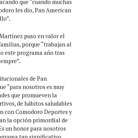
tacando que “cuando muchas
odoro les dio, Pan American
llo”.
artínez puso en valor el
 familias, porque “trabajan al
ndo este programa año tras
iempre”.
titucionales de Pan
ue “para nosotros es muy
ades que promueven la
rtivos, de hábitos saludables
ión con Comodoro Deportes y
an la opción primordial de
. Es un honor para nosotros
grama tan significativo