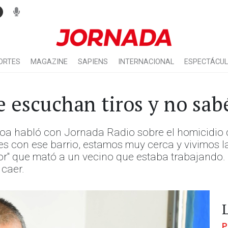
ORTES
MAGAZINE
SAPIENS
INTERNACIONAL
ESPECTÁCU
se escuchan tiros y no sa
ueroa habló con Jornada Radio sobre el homicidio
es con ese barrio, estamos muy cerca y vivimos 
rror" que mató a un vecino que estaba trabajando.
 caer.
P