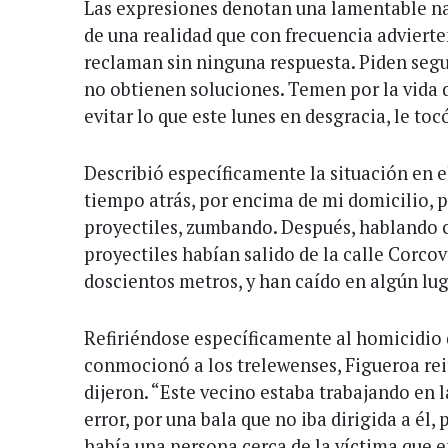
Las expresiones denotan una lamentable na
de una realidad que con frecuencia adviert
reclaman sin ninguna respuesta. Piden seg
no obtienen soluciones. Temen por la vida 
evitar lo que este lunes en desgracia, le toc
Describió específicamente la situación en e
tiempo atrás, por encima de mi domicilio, 
proyectiles, zumbando. Después, hablando c
proyectiles habían salido de la calle Corco
doscientos metros, y han caído en algún lug
Refiriéndose específicamente al homicidio
conmocionó a los trelewenses, Figueroa rei
dijeron. “Este vecino estaba trabajando en l
error, por una bala que no iba dirigida a él, 
había una persona cerca de la víctima que en