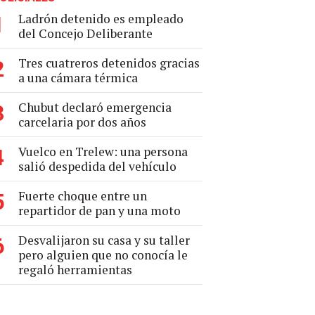
Ladrón detenido es empleado
1
del Concejo Deliberante
Tres cuatreros detenidos gracias
2
a una cámara térmica
Chubut declaró emergencia
3
carcelaria por dos años
Vuelco en Trelew: una persona
4
salió despedida del vehículo
Fuerte choque entre un
5
repartidor de pan y una moto
Desvalijaron su casa y su taller
6
pero alguien que no conocía le
regaló herramientas