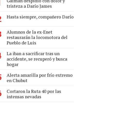
Gaiman despidió con dolor y
1
tristeza a Darío James
Hasta siempre, compañero Darío
2
Alumnos de la ex-Enet
3
restaurarán la locomotora del
Pueblo de Luis
La iban a sacrificar tras un
4
accidente, se recuperó y busca
hogar
Alerta amarilla por frío extremo
5
en Chubut
Cortaron la Ruta 40 por las
6
intensas nevadas